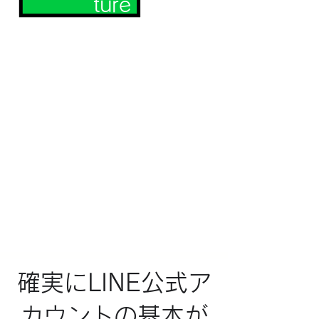
ture
02
読者特
典
​確実にLINE公式ア
カウントの基本が